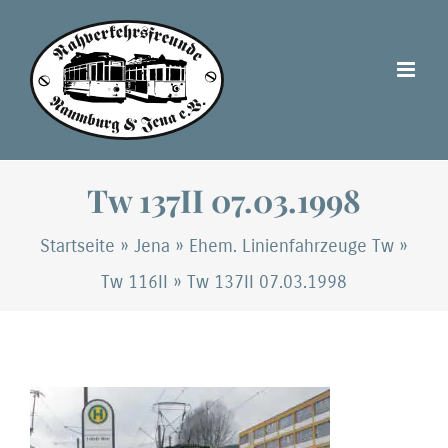
Zum
Inhalt
springen
Tw 137II 07.03.1998
Startseite
»
Jena
»
Ehem. Linienfahrzeuge Tw
»
Tw 116II
»
Tw 137II 07.03.1998