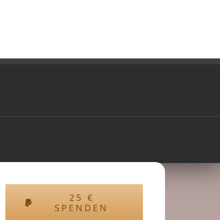
25
€
SPENDEN