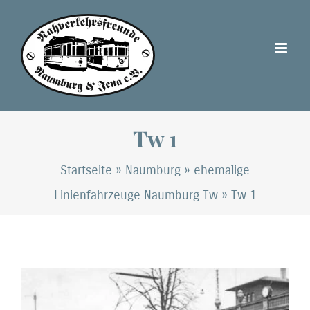
Zum
Inhalt
springen
Tw 1
Startseite
»
Naumburg
»
ehemalige
Linienfahrzeuge Naumburg Tw
»
Tw 1
Zeige
grösseres