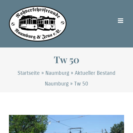
Zum
Inhalt
springen
Tw 50
Startseite
»
Naumburg
»
Aktueller Bestand
Naumburg
»
Tw 50
Zeige
grösseres