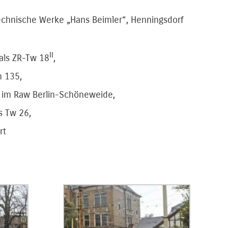
echnische Werke „Hans Beimler“, Henningsdorf
II
als ZR-Tw 18
,
n 135,
 im Raw Berlin-Schöneweide,
s Tw 26,
rt