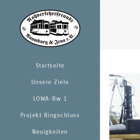
Zum
Inhalt
springen
Startseite
Zeige
Unsere Ziele
grösseres
LOWA-Bw 1
Bild
Projekt Ringschluss
Neuigkeiten