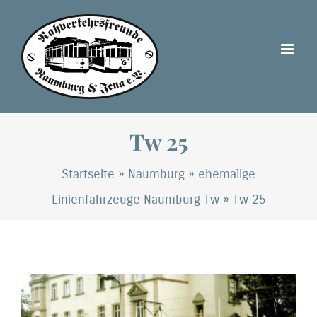
Zum
Inhalt
springen
Tw 25
Startseite
»
Naumburg
»
ehemalige
Linienfahrzeuge Naumburg Tw
»
Tw 25
Zeige
grösseres