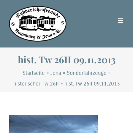
Zum
Inhalt
springen
hist. Tw 26II 09.11.2013
Startseite
»
Jena
»
Sonderfahrzeuge
»
historischer Tw 26II
»
hist. Tw 26II 09.11.2013