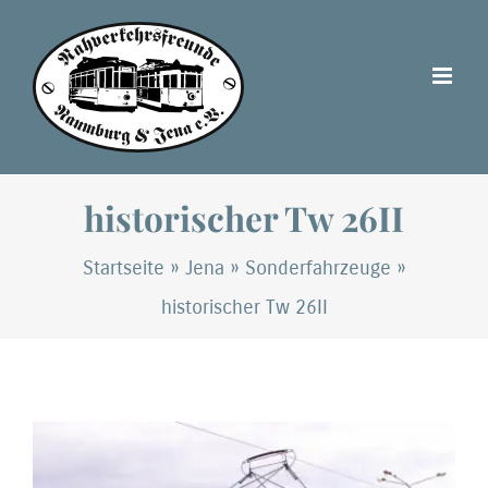
Zum
Inhalt
springen
historischer Tw 26II
Startseite
»
Jena
»
Sonderfahrzeuge
»
historischer Tw 26II
Zeige
grösseres