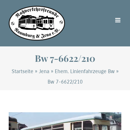
Zum
Inhalt
springen
Bw 7-6622/210
Startseite
»
Jena
»
Ehem. Linienfahrzeuge Bw
»
Bw 7-6622/210
Zeige
grösseres