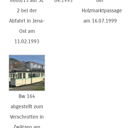
6600/15 auf SL
04.1993
der
2 bei der
Holzmarktpassage
Abfahrt in Jena-
am 16.07.1999
Ost am
11.02.1993
Bw 164
abgestellt zum
Verschrotten in
Zwätzen am