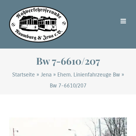
Zum
Inhalt
springen
Bw 7-6610/207
Startseite
»
Jena
»
Ehem. Linienfahrzeuge Bw
»
Bw 7-6610/207
Zeige
grösseres