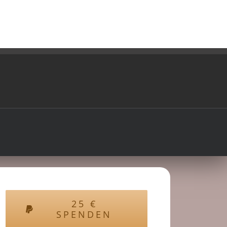
25
€
SPENDEN