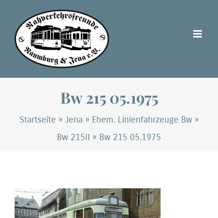
Zum
Inhalt
springen
Bw 215 05.1975
Startseite
»
Jena
»
Ehem. Linienfahrzeuge Bw
»
Bw 215II
»
Bw 215 05.1975