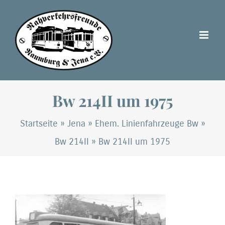
Zum
Inhalt
springen
Bw 214II um 1975
Startseite
»
Jena
»
Ehem. Linienfahrzeuge Bw
»
Bw 214II
»
Bw 214II um 1975