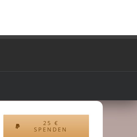
25
€
SPENDEN