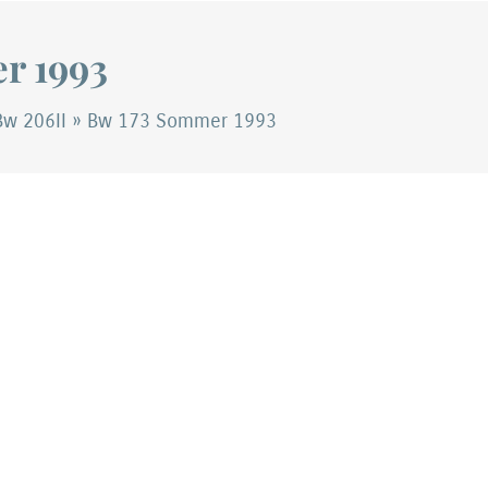
r 1993
Bw 206II
»
Bw 173 Sommer 1993