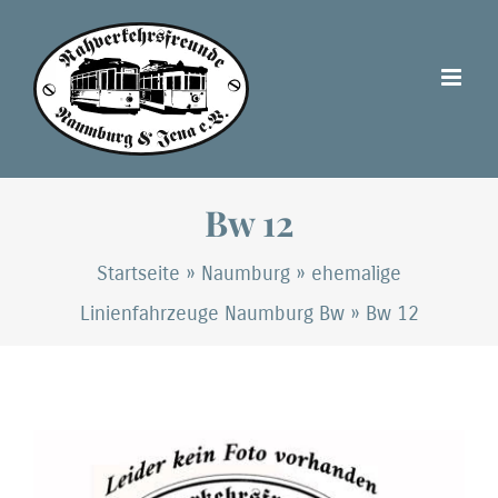
Zum
Inhalt
springen
Bw 12
Startseite
»
Naumburg
»
ehemalige
Linienfahrzeuge Naumburg Bw
»
Bw 12
Zeige
grösseres