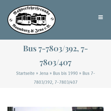
Zum
Inhalt
springen
Bus 7-7803/392, 7-
7803/407
Startseite
»
Jena
»
Bus bis 1990
»
Bus 7-
7803/392, 7-7803/407