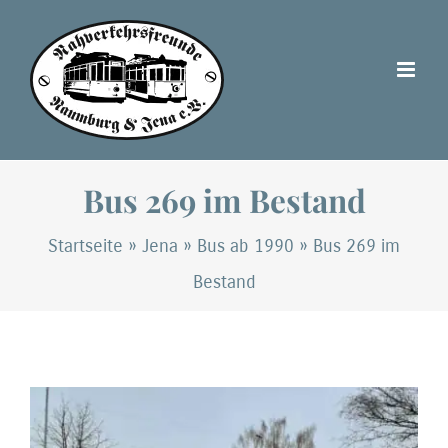
Zum
Inhalt
springen
Bus 269 im Bestand
Startseite
»
Jena
»
Bus ab 1990
»
Bus 269 im
Bestand
Zeige
grösseres