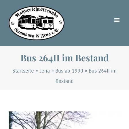
Zum
Inhalt
springen
Bus 264II im Bestand
Startseite
»
Jena
»
Bus ab 1990
»
Bus 264II im
Bestand
Zeige
grösseres