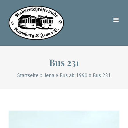
Zum
Inhalt
springen
Bus 231
Startseite
»
Jena
»
Bus ab 1990
»
Bus 231
Zeige
grösseres