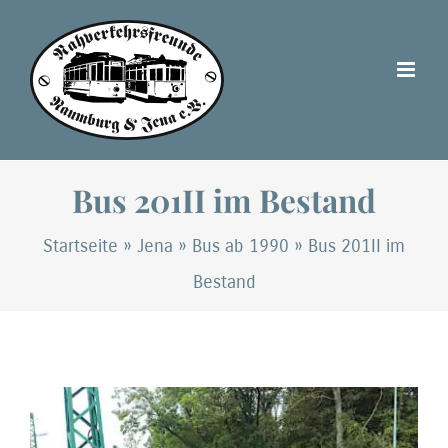
Zum
Inhalt
springen
Bus 201II im Bestand
Startseite
»
Jena
»
Bus ab 1990
»
Bus 201II im
Bestand
Zeige
grösseres